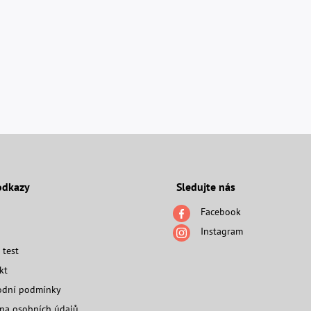
odkazy
Sledujte nás
Facebook
Instagram
 test
kt
dní podmínky
na osobních údajů