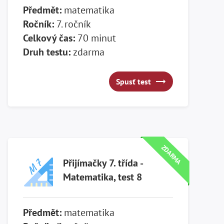
Předmět:
matematika
Ročník:
7. ročník
Celkový čas:
70 minut
Druh testu:
zdarma
Spusť test
Spusť test
ZDARMA
Přijímačky 7. třída -
Matematika, test 8
Předmět:
matematika