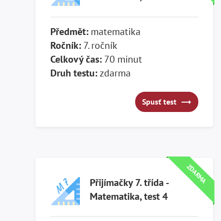
Předmět:
matematika
Ročník:
7. ročník
Celkový čas:
70 minut
Druh testu:
zdarma
Spusť test
Spusť test
ZDARMA
Přijímačky 7. třída -
Matematika, test 4