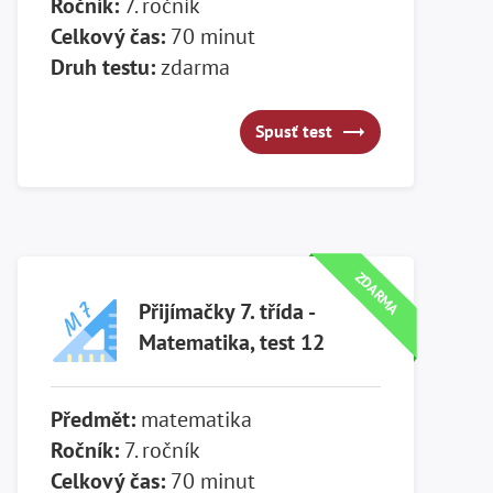
Ročník:
7. ročník
Celkový čas:
70 minut
Druh testu:
zdarma
Spusť test
Spusť test
ZDARMA
Přijímačky 7. třída -
Matematika, test 12
Předmět:
matematika
Ročník:
7. ročník
Celkový čas:
70 minut