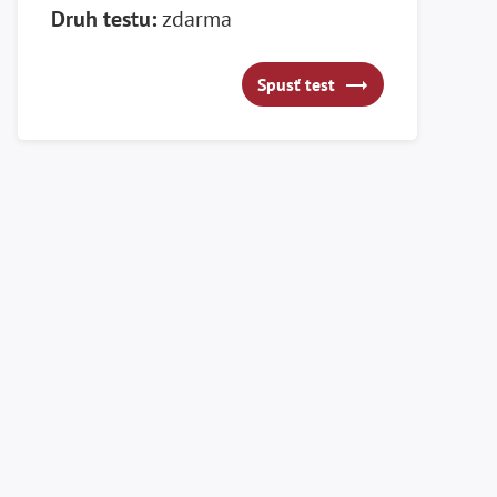
Druh testu:
zdarma
Spusť test