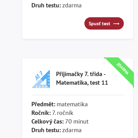
Druh testu:
zdarma
Spusť test
Spusť test
ZDARMA
Přijímačky 7. třída -
Matematika, test 11
Předmět:
matematika
Ročník:
7. ročník
Celkový čas:
70 minut
Druh testu:
zdarma