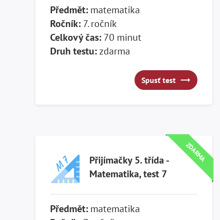
Předmět:
matematika
Ročník:
7. ročník
Celkový čas:
70 minut
Druh testu:
zdarma
Spusť test
Spusť test
ZDARMA
Přijímačky 5. třída -
Matematika, test 7
Předmět:
matematika