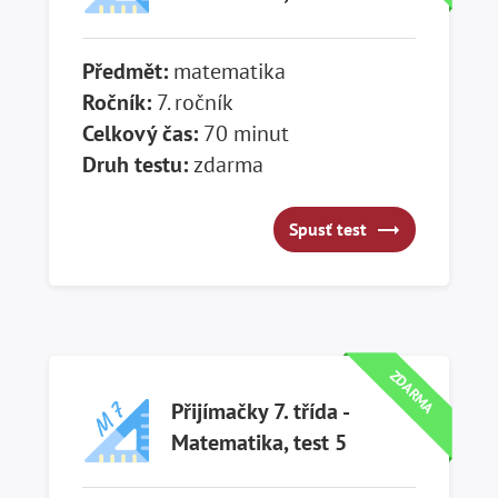
Předmět:
matematika
Ročník:
7. ročník
Celkový čas:
70 minut
Druh testu:
zdarma
Spusť test
Spusť test
ZDARMA
Přijímačky 7. třída -
Matematika, test 5