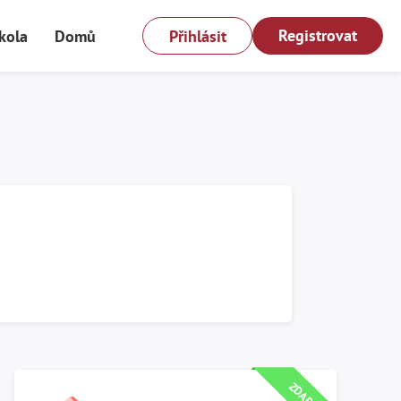
Registrovat
kola
Domů
Přihlásit
Spusť test
ZDARMA