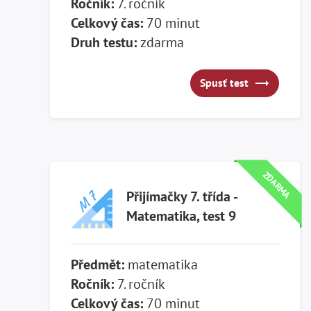
Ročník:
7. ročník
Celkový čas:
70 minut
Druh testu:
zdarma
Spusť test
Spusť test
ZDARMA
Přijímačky 7. třída -
Matematika, test 9
Předmět:
matematika
Ročník:
7. ročník
Celkový čas:
70 minut