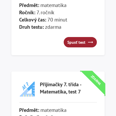
Předmět:
matematika
Ročník:
7. ročník
Celkový čas:
70 minut
Druh testu:
zdarma
Spusť test
Spusť test
ZDARMA
Přijímačky 7. třída -
Matematika, test 7
Předmět:
matematika