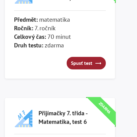
Předmět:
matematika
Ročník:
7. ročník
Celkový čas:
70 minut
Druh testu:
zdarma
Spusť test
Spusť test
ZDARMA
Přijímačky 7. třída -
Matematika, test 6