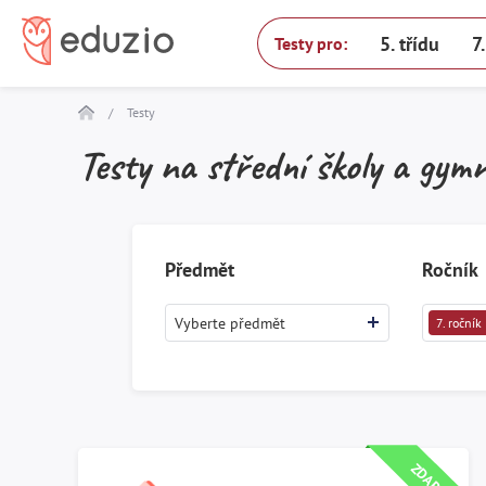
5. třídu
7
Testy pro:
/
Testy
Testy na střední školy a gym
Předmět
Ročník
Vyberte předmět
7. ročník
Spusť test
ZDARMA