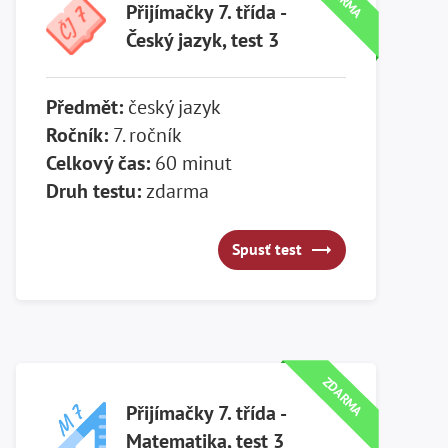
Přijímačky 7. třída -
Český jazyk, test 3
Předmět:
český jazyk
Ročník:
7. ročník
Celkový čas:
60 minut
Druh testu:
zdarma
Spusť test
Spusť test
ZDARMA
Přijímačky 7. třída -
Matematika, test 3