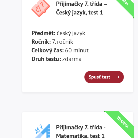
Přijímačky 7. třída –
Český jazyk, test 1
Předmět:
český jazyk
Ročník:
7. ročník
Celkový čas:
60 minut
Druh testu:
zdarma
Spusť test
Spusť test
ZDARMA
Přijímačky 7. třída -
Matematika, test 1