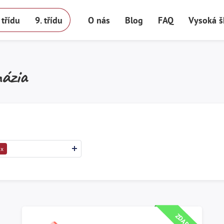
. třídu
9. třídu
O nás
Blog
FAQ
Vysoká š
názia
x
Spusť test
ZDARMA