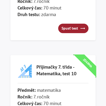
Ročník:
7. ročník
Celkový čas:
70 minut
Druh testu:
zdarma
Spusť test
Spusť test
ZDARMA
Přijímačky 7. třída -
Matematika, test 10
Předmět:
matematika
Ročník:
7. ročník
Celkový čas:
70 minut