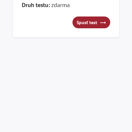
Druh testu:
zdarma
Spusť test