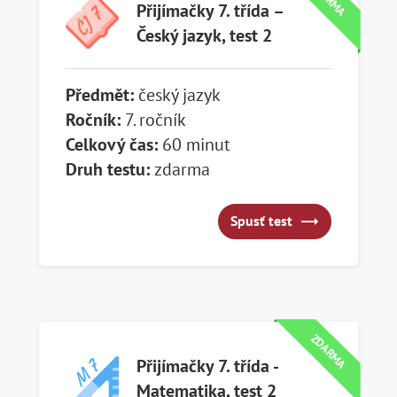
Přijímačky 7. třída –
Český jazyk, test 2
Předmět:
český jazyk
Ročník:
7. ročník
Celkový čas:
60 minut
Druh testu:
zdarma
Spusť test
Spusť test
ZDARMA
Přijímačky 7. třída -
Matematika, test 2