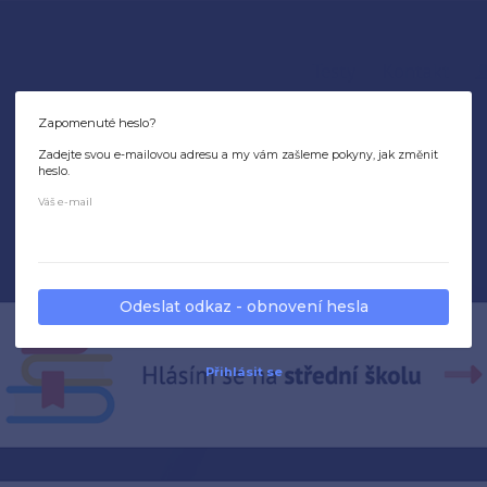
Zapomenuté heslo?
Zadejte svou e-mailovou adresu a my vám zašleme pokyny, jak změnit
heslo.
Váš e-mail
Odeslat odkaz - obnovení hesla
Přihlásit se