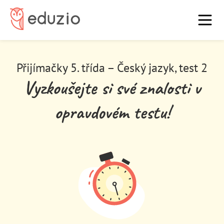
7. třídu
9. třídu
O nás
Blog
FAQ
Vysoká škola
Přijímačky 5. třída – Český jazyk, test 2
Domů
Vyzkoušejte si své znalosti v
Přihlásit
Registrovat
opravdovém testu!