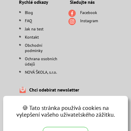
Rychlé odkazy
Sledujte nás
Blog
Facebook
FAQ
Instagram
Jak na test
Kontakt
Obchodní
podmínky
Ochrana osobních
údajů
NOVÁ ŠKOLA, s.r.o.
Chci odebírat newsletter
🍪 Tato stránka používá cookies na
vylepšení vašeho uživatelského zážitku.
Odeslat