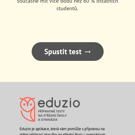
současně mít více bodů než 80 % ostatních
studentů.
Spustit test
Eduzio je aplikace, která vám pomůže s přípravou na
státní přijímací zkoušky na střední školu i gymnázium.