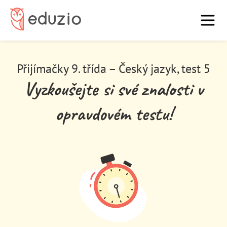
7. třídu
9. třídu
O nás
Blog
FAQ
Vysoká škola
Přijímačky 9. třída – Český jazyk, test 5
Domů
Vyzkoušejte si své znalosti v
Přihlásit
Registrovat
opravdovém testu!