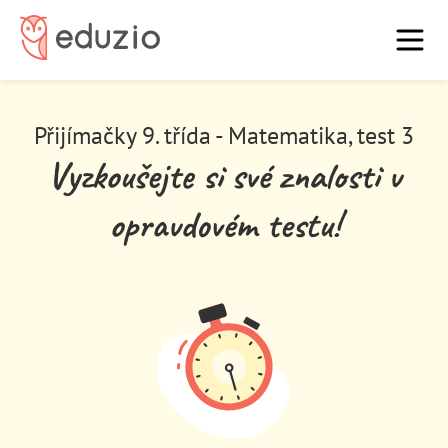
7. třídu
9. třídu
O nás
Blog
FAQ
Vysoká škola
Přijímačky 9. třída - Matematika, test 3
Domů
Vyzkoušejte si své znalosti v
Přihlásit
Registrovat
opravdovém testu!