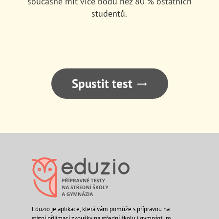
současně mít více bodů než 80 % ostatních
studentů.
Spustit test
Eduzio je aplikace, která vám pomůže s přípravou na
státní přijímací zkoušky na střední školu i gymnázium.