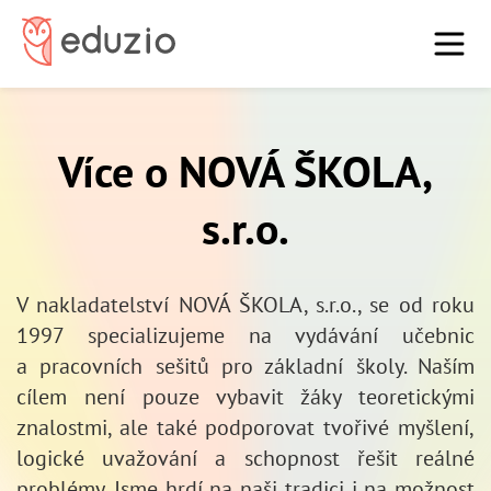
7. třídu
9. třídu
O nás
Blog
FAQ
Vysoká škola
Více o NOVÁ ŠKOLA,
Domů
Přihlásit
Registrovat
s.r.o.
V nakladatelství NOVÁ ŠKOLA, s.r.o., se od roku
1997 specializujeme na vydávání učebnic
a pracovních sešitů pro základní školy. Naším
cílem není pouze vybavit žáky teoretickými
znalostmi, ale také podporovat tvořivé myšlení,
logické uvažování a schopnost řešit reálné
problémy. Jsme hrdí na naši tradici i na možnost