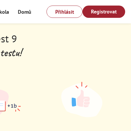
Registrovat
kola
Domů
Přihlásit
est 9
testu!