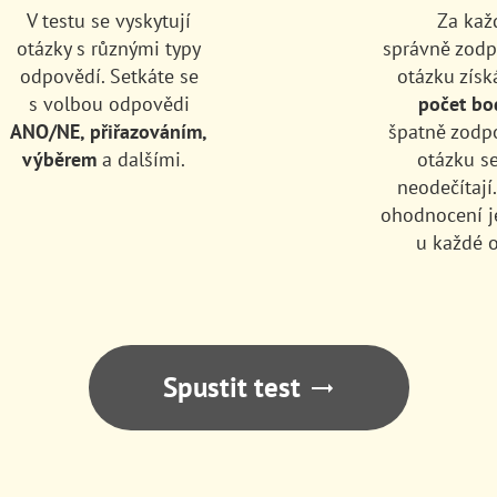
V testu se vyskytují
Za kaž
otázky s různými typy
správně zod
odpovědí. Setkáte se
otázku získ
s volbou odpovědi
počet bo
ANO/NE, přiřazováním,
špatně zodp
výběrem
a dalšími.
otázku s
neodečítají
ohodnocení j
u každé o
Spustit test