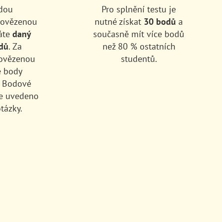
dou
Pro splnění testu je
povězenou
nutné získat
30 bodů
a
áte
daný
současně mít více bodů
dů
. Za
než 80 % ostatních
ovězenou
studentů.
e body
. Bodové
e uvedeno
tázky.