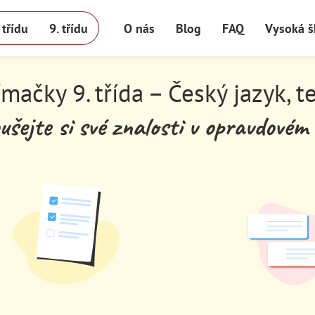
. třídu
9. třídu
O nás
Blog
FAQ
Vysoká š
ímačky 9. třída – Český jazyk, t
ušejte si své znalosti v opravdovém 