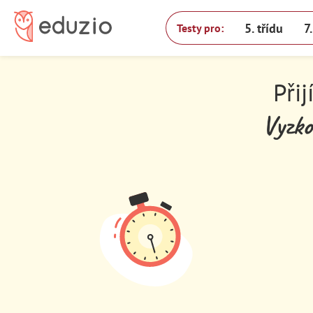
5. třídu
7
Testy pro:
Přij
Vyzko