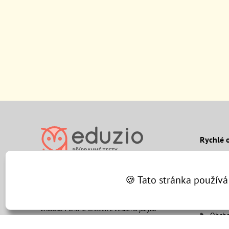
Rychlé 
Blog
FAQ
🍪 Tato stránka používá
Eduzio je aplikace, která vám pomůže
Jak na
s přípravou na státní přijímací zkoušky na
střední školu i gymnázium. Otestujte své
Konta
znalosti v online testech z českého jazyka
Obcho
a matematiky podle CERMAT standardu.