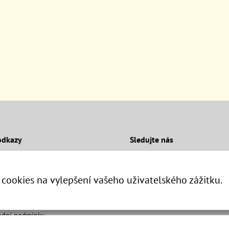
odkazy
Sledujte nás
Facebook
Instagram
 cookies na vylepšení vašeho uživatelského zážitku.
 test
kt
dní podmínky