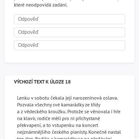
které neodpovídá zadání.
VÝCHOZÍ TEXT K ÚLOZE 18
Lenku v sobotu čekala její narozeninová oslava.
Pozvala všechny své kamarádky ze třídy
a z vědeckého kroužku. Protože se věnovala i hře
na klavír, rodiče měli pro ni přichystané
překvapení, a to vstupenku na koncert
nejznámnějšího českého pianisty. Konečně nastal
ten den. Rodiče a kamarádky se na předávání