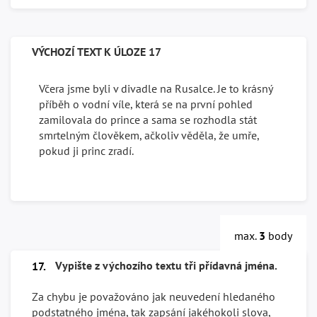
VÝCHOZÍ TEXT K ÚLOZE 17
Včera jsme byli v divadle na Rusalce. Je to krásný
příběh o vodní víle, která se na první pohled
zamilovala do prince a sama se rozhodla stát
smrtelným člověkem, ačkoliv věděla, že umře,
pokud ji princ zradí.
max.
3
body
Vypište z výchozího textu tři přídavná jména.
17.
Za chybu je považováno jak neuvedení hledaného
podstatného jména, tak zapsání jakéhokoli slova,