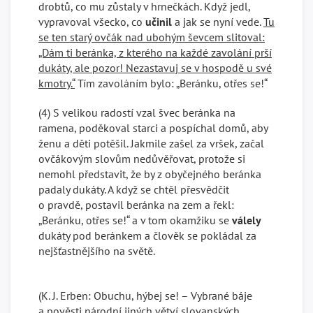
drobtů, co mu zůstaly v hrnečkách. Když jedl,
vypravoval všecko, co
učinil
a jak se nyní vede.
Tu
se ten starý ovčák nad ubohým ševcem slitoval:
„Dám ti beránka, z kterého na každé zavolání prší
dukáty, ale pozor! Nezastavuj se v hospodě u své
kmotry.“
Tím zavoláním bylo: „Beránku, otřes se!“
(4) S velikou radostí vzal švec beránka na
ramena, poděkoval starci a pospíchal domů, aby
ženu a děti potěšil. Jakmile zašel za vršek, začal
ovčákovým slovům nedůvěřovat, protože si
nemohl představit, že by z obyčejného beránka
padaly dukáty. A když se chtěl přesvědčit
o pravdě, postavil beránka na zem a řekl:
„Beránku, otřes se!“ a v tom okamžiku se
válely
dukáty pod beránkem a člověk se pokládal za
nejšťastnějšího na světě.
(K. J. Erben: Obuchu, hýbej se! – Vybrané báje
a pověsti národní jiných větví slovanských,