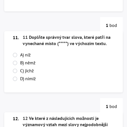
1
bod
11 Doplňte správný tvar slova, které patří na
11.
vynechané místo (*****) ve výchozím textu.
A) níž
B) němž
C) jichž
D) nimiž
1
bod
12 Ve které z následujících možností je
12.
významový vztah mezi slovy nejpodobnější