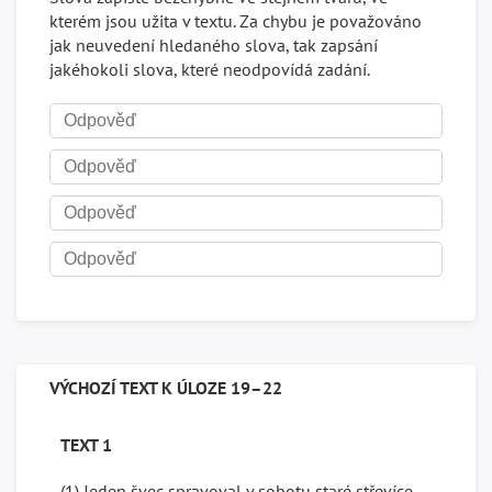
kterém jsou užita v textu. Za chybu je považováno
jak neuvedení hledaného slova, tak zapsání
jakéhokoli slova, které neodpovídá zadání.
VÝCHOZÍ TEXT K ÚLOZE 19–22
TEXT 1
(1) Jeden švec spravoval v sobotu staré střevíce,