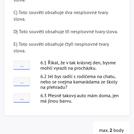
C) Toto souvětí obsahuje dva nespisovné tvary
slova.
D) Toto souvětí obsahuje tři nespisovné tvary slova.
E) Toto souvětí obsahuje čtyři nespisovné tvary
slova.
6.1 Říkal, že v tak krásnej den, bysme
--
mohli vyrazit na procházku.
6.2 Jel bys radši s rodičema na chatu,
nebo se svejma kamarádama ze školy
--
na přehradu?
6.3 Přesně takový auto mám doma, jen
--
má jinou barvu.
max.
2
body