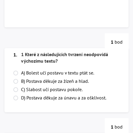
1
bod
1 Které z následujících tvrzení neodpovídá
1.
výchozímu textu?
A) Bolest učí postavu v textu ptát se.
B) Postava děkuje za žízeň a hlad.
C) Slabost učí postavu pokoře.
D) Postava děkuje za únavu a za ošklivost.
1
bod