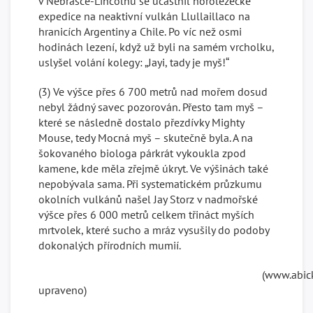
v Nebrasce-Lincolnu se účastnil horolezecké
expedice na neaktivní vulkán Llullaillaco na
hranicích Argentiny a Chile. Po víc než osmi
hodinách lezení, když už byli na samém vrcholku,
uslyšel volání kolegy: „Jayi, tady je myš!“
(3) Ve výšce přes 6 700 metrů nad mořem dosud
nebyl žádný savec pozorován. Přesto tam myš –
které se následně dostalo přezdívky Mighty
Mouse, tedy Mocná myš – skutečně byla. A na
šokovaného biologa párkrát vykoukla zpod
kamene, kde měla zřejmě úkryt. Ve výšinách také
nepobývala sama. Při systematickém průzkumu
okolních vulkánů našel Jay Storz v nadmořské
výšce přes 6 000 metrů celkem třináct myších
mrtvolek, které sucho a mráz vysušily do podoby
dokonalých přírodních mumií.
(www.abicko.c
upraveno)