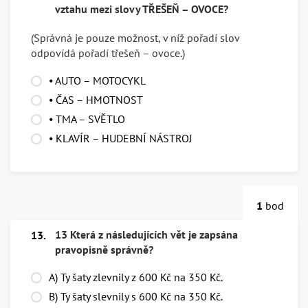
vztahu mezi slovy TŘEŠEŇ – OVOCE?
(Správná je pouze možnost, v níž pořadí slov
odpovídá pořadí třešeň – ovoce.)
⦁ AUTO – MOTOCYKL
⦁ ČAS – HMOTNOST
⦁ TMA – SVĚTLO
⦁ KLAVÍR – HUDEBNÍ NÁSTROJ
1
bod
13 Která z následujících vět je zapsána
13.
pravopisně správně?
A) Ty šaty zlevnily z 600 Kč na 350 Kč.
B) Ty šaty slevnily s 600 Kč na 350 Kč.