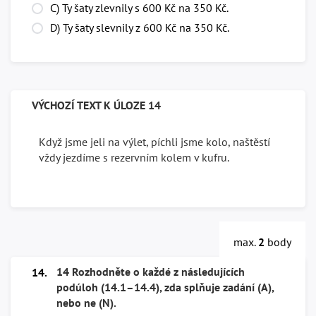
C) Ty šaty zlevnily s 600 Kč na 350 Kč.
D) Ty šaty slevnily z 600 Kč na 350 Kč.
VÝCHOZÍ TEXT K ÚLOZE 14
Když jsme jeli na výlet, píchli jsme kolo, naštěstí
vždy jezdíme s rezervním kolem v kufru.
max.
2
body
14 Rozhodněte o každé z následujících
14.
podúloh (14.1–14.4), zda splňuje zadání (A),
nebo ne (N).