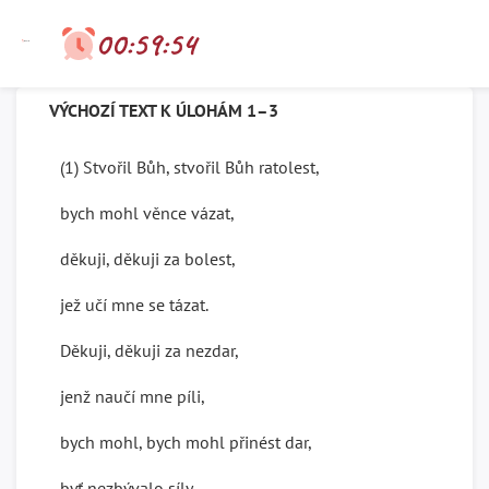
Minimální počet
00:59:53
30
VÝCHOZÍ TEXT K ÚLOHÁM 1–3
1
2
3
4
5
6
7
8
(1) Stvořil Bůh, stvořil Bůh ratolest,
9
10
11
12
13
14
15
16
bych mohl věnce vázat,
17
18
19
20
21
22
23
24
děkuji, děkuji za bolest,
25
26
27
28
jež učí mne se tázat.
Děkuji, děkuji za nezdar,
jenž naučí mne píli,
bych mohl, bych mohl přinést dar,
byť nezbývalo síly.