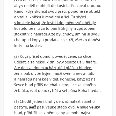
aby v neděli mohl jít do kostela. Pracoval dlouho.
Ráno, když skončil svou práci, pořádně se oblékl
a vzal si knížku k modlení a šel.
Tu slyšel
v kostele kázat, že jestli kdo jmění své obětuje
kostelu, že mu za to pán Bůh jiným způsobem
stokrát víc nahradí
. A že byl chudý, umínil si svou
chalupu i kopyta prodat a co strží, všecko donést
knězi na kostel.
(2) Když přišel domů, pověděl ženě, co chce
udělat, a za několik dní byly peníze už u faráře.
Ale den za dnem uchází, děti pláčou hladem,
žena pak div že kyjem muži svému nevymlátí,
a náhradu není kde vidět
. Konečně, když už na
ševce hlad příliš naléhal, ustrojil se za starého
žebráka, vzal do ruky hůl a šel pána Boha hledat.
(3) Chodil jeden i druhý den, až nalezl starého
pastýře,
jenž
pásl veliké stádo ovcí. A maje
veliký
hlad, přiblížil se k němu, aby se mohl najíst