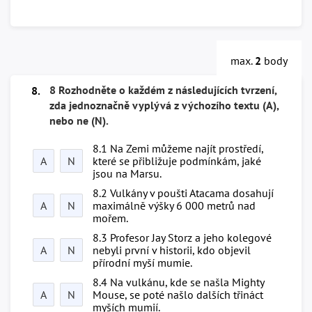
max.
2
body
8 Rozhodněte o každém z následujících tvrzení,
8.
zda jednoznačně vyplývá z výchozího textu (A),
nebo ne (N).
8.1 Na Zemi můžeme najít prostředí,
A
N
které se přibližuje podmínkám, jaké
jsou na Marsu.
8.2 Vulkány v poušti Atacama dosahují
A
N
maximálně výšky 6 000 metrů nad
mořem.
8.3 Profesor Jay Storz a jeho kolegové
A
N
nebyli první v historii, kdo objevil
přírodní myší mumie.
8.4 Na vulkánu, kde se našla Mighty
A
N
Mouse, se poté našlo dalších třináct
myších mumií.