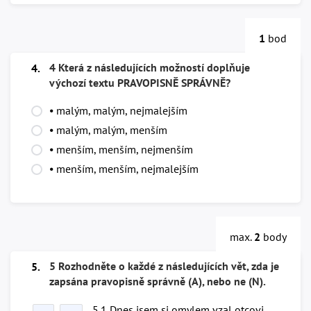
1
bod
4 Která z následujících možností doplňuje
4.
výchozí textu PRAVOPISNĚ SPRÁVNĚ?
⦁ malým, malým, nejmalejším
⦁ malým, malým, menším
⦁ menším, menším, nejmenším
⦁ menším, menším, nejmalejším
max.
2
body
5 Rozhodněte o každé z následujících vět, zda je
5.
zapsána pravopisně správně (A), nebo ne (N).
5.1 Dnes jsem si omylem vzal otcovi