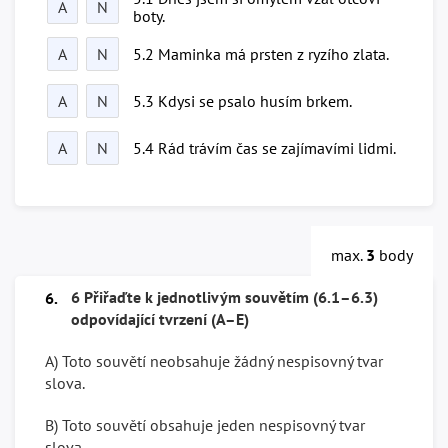
A
N
boty.
A
N
5.2 Maminka má prsten z ryzího zlata.
A
N
5.3 Kdysi se psalo husím brkem.
A
N
5.4 Rád trávím čas se zajímavími lidmi.
max.
3
body
6 Přiřaďte k jednotlivým souvětím (6.1–6.3)
6.
odpovídající tvrzení (A–E)
A) Toto souvětí neobsahuje žádný nespisovný tvar
slova.
B) Toto souvětí obsahuje jeden nespisovný tvar
slova.