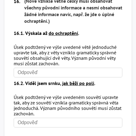
(Nově vzniklé větné celky musí obsahovat
16.
všechny původní informace a nesmí obsahovat
žádné informace navíc, např. že jde o úplné
ochraptění.)
16.1. Výskala až
do ochraptění
.
Úsek podtržený ve výše uvedené větě jednoduché
upravte tak, aby z věty vzniklo gramaticky správné
souvětí obsahující dvě věty. Význam původní věty
musí zůstat zachován.
16.2. Viděl jsem srnku,
jak běží po poli
.
Úsek podtržený ve výše uvedeném souvětí upravte
tak, aby ze souvětí vznikla gramaticky správná věta
jednoduchá. Význam původního souvětí musí zůstat
zachován.