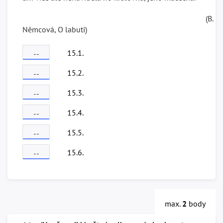
(B.
Němcová, O labuti)
15.1.
--
15.2.
--
15.3.
--
15.4.
--
15.5.
--
15.6.
--
max.
2
body