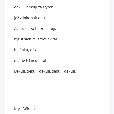
děkuji, děkuji za trýzeň,
jež zdokonalí díla.
Za to, že, za to, že miluji,
byť
strach
mi srdce svíral,
beránku, děkuji,
marně jsi neumíral.
Děkuji, děkuji, děkuji, děkuji, děkuji.
(K
Kryl, Děkuji)