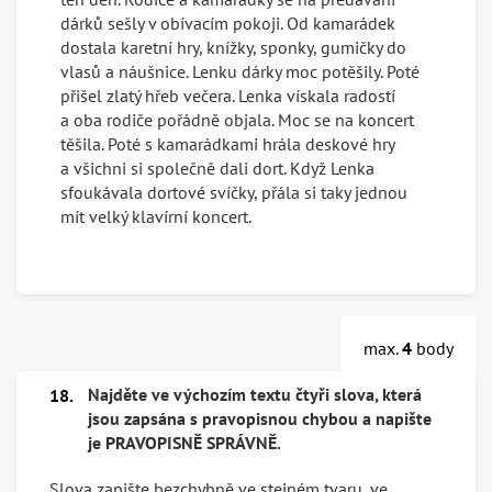
dárků sešly v obívacím pokoji. Od kamarádek
dostala karetní hry, knížky, sponky, gumičky do
vlasů a náušnice. Lenku dárky moc potěšily. Poté
přišel zlatý hřeb večera. Lenka vískala radostí
a oba rodiče pořádně objala. Moc se na koncert
těšila. Poté s kamarádkami hrála deskové hry
a všichni si společně dali dort. Když Lenka
sfoukávala dortové svíčky, přála si taky jednou
mít velký klavírní koncert.
max.
4
body
Najděte ve výchozím textu čtyři slova, která
18.
jsou zapsána s pravopisnou chybou a napište
je PRAVOPISNĚ SPRÁVNĚ.
Slova zapište bezchybně ve stejném tvaru, ve