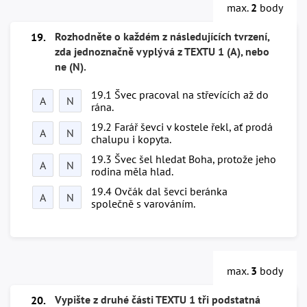
max.
2
body
Rozhodněte o každém z následujících tvrzení,
19.
zda jednoznačně vyplývá z TEXTU 1 (A), nebo
ne (N).
19.1 Švec pracoval na střevících až do
A
N
rána.
19.2 Farář ševci v kostele řekl, ať prodá
A
N
chalupu i kopyta.
19.3 Švec šel hledat Boha, protože jeho
A
N
rodina měla hlad.
19.4 Ovčák dal ševci beránka
A
N
společně s varováním.
max.
3
body
Vypište
z druhé části
TEXTU 1 tři podstatná
20.