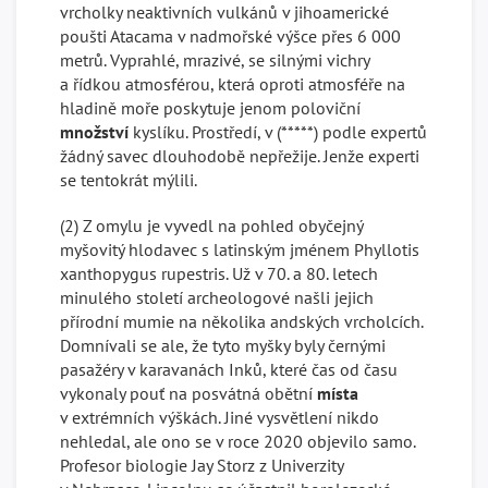
vrcholky neaktivních vulkánů v jihoamerické
poušti Atacama v nadmořské výšce přes 6 000
metrů. Vyprahlé, mrazivé, se silnými vichry
a řídkou atmosférou, která oproti atmosféře na
hladině moře poskytuje jenom poloviční
množství
kyslíku. Prostředí, v (*****) podle expertů
žádný savec dlouhodobě nepřežije. Jenže experti
se tentokrát mýlili.
(2) Z omylu je vyvedl na pohled obyčejný
myšovitý hlodavec s latinským jménem Phyllotis
xanthopygus rupestris. Už v 70. a 80. letech
minulého století archeologové našli jejich
přírodní mumie na několika andských vrcholcích.
Domnívali se ale, že tyto myšky byly černými
pasažéry v karavanách Inků, které čas od času
vykonaly pouť na posvátná obětní
místa
v extrémních výškách. Jiné vysvětlení nikdo
nehledal, ale ono se v roce 2020 objevilo samo.
Profesor biologie Jay Storz z Univerzity