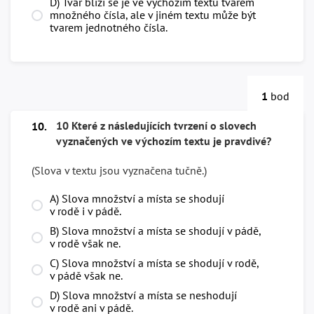
D) Tvar blíží se je ve výchozím textu tvarem
množného čísla, ale v jiném textu může být
tvarem jednotného čísla.
1
bod
10 Které z následujících tvrzení o slovech
10.
vyznačených ve výchozím textu je pravdivé?
(Slova v textu jsou vyznačena tučně.)
A) Slova množství a místa se shodují
v rodě i v pádě.
B) Slova množství a místa se shodují v pádě,
v rodě však ne.
C) Slova množství a místa se shodují v rodě,
v pádě však ne.
D) Slova množství a místa se neshodují
v rodě ani v pádě.