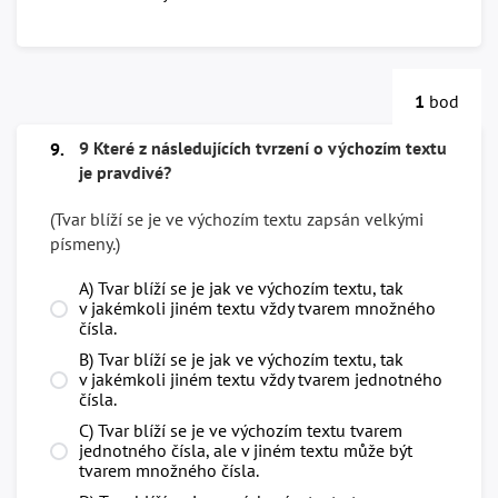
1
bod
9 Které z následujících tvrzení o výchozím textu
9.
je pravdivé?
(Tvar blíží se je ve výchozím textu zapsán velkými
písmeny.)
A) Tvar blíží se je jak ve výchozím textu, tak
v jakémkoli jiném textu vždy tvarem množného
čísla.
B) Tvar blíží se je jak ve výchozím textu, tak
v jakémkoli jiném textu vždy tvarem jednotného
čísla.
C) Tvar blíží se je ve výchozím textu tvarem
jednotného čísla, ale v jiném textu může být
tvarem množného čísla.