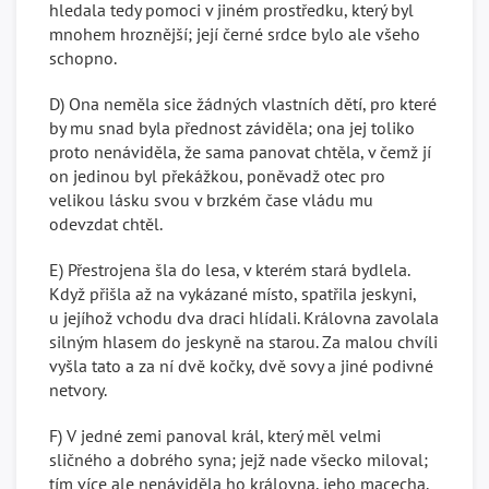
hledala tedy pomoci v jiném prostředku, který byl
mnohem hroznější; její černé srdce bylo ale všeho
schopno.
D) Ona neměla sice žádných vlastních dětí, pro které
by mu snad byla přednost záviděla; ona jej toliko
proto nenáviděla, že sama panovat chtěla, v čemž jí
on jedinou byl překážkou, poněvadž otec pro
velikou lásku svou v brzkém čase vládu mu
odevzdat chtěl.
E) Přestrojena šla do lesa, v kterém stará bydlela.
Když přišla až na vykázané místo, spatřila jeskyni,
u jejíhož vchodu dva draci hlídali. Královna zavolala
silným hlasem do jeskyně na starou. Za malou chvíli
vyšla tato a za ní dvě kočky, dvě sovy a jiné podivné
netvory.
F) V jedné zemi panoval král, který měl velmi
sličného a dobrého syna; jejž nade všecko miloval;
tím více ale nenáviděla ho královna, jeho macecha.