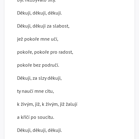
Děkuji, děkuji, děkuji.
Děkuji, děkuji za slabost,
jež pokoře mne učí,
pokoře, pokoře pro radost,
pokoře bez područí.
Děkuji, za slzy děkuji,
ty naučí mne citu,
k živým, již, k živým, již žalují
a křičí po soucitu.
Děkuji, děkuji, děkuji.