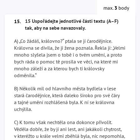
max.
3
body
15 Uspořádejte jednotlivé části textu (A–F)
15.
tak, aby na sebe navazovaly.
A) „Co žádáš, královno?“ ptala se jí čarodějnice.
Královna se divila, že ji žena poznala. Řekla jí: „Velmi
mnoho slyšela jsem o tobě i o tvém umění, a proto
bych ráda o pomoc tě prosila ve věci, na které mi
mnoho záleží a za kterou bych ti královsky
odměnila.“
B) Několik mil od hlavního města bydlela v lese
stará čarodějnice, která daleko široko pro své čáry
a tajné umění rozhlášená byla. K ní se královna
uchýlila.
C) K tomu však nechtěla ona dokonce přivolit.
Věděla dobře, že by jí ani lest, ani jakákoli chytrost,
v kteréžto u krále velmi zběhlá byla, nic nepomohla,