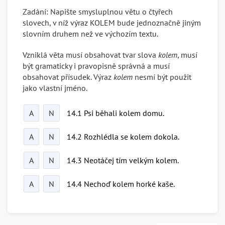
Zadání: Napište smysluplnou větu o čtyřech
slovech, v níž výraz KOLEM bude jednoznačně jiným
slovním druhem než ve výchozím textu.
Vzniklá věta musí obsahovat tvar slova
kolem
, musí
být gramaticky i pravopisně správná a musí
obsahovat přísudek. Výraz
kolem
nesmí být použit
jako vlastní jméno.
A
N
14.1 Psi běhali kolem domu.
A
N
14.2 Rozhlédla se kolem dokola.
A
N
14.3 Neotáčej tím velkým kolem.
A
N
14.4 Nechoď kolem horké kaše.